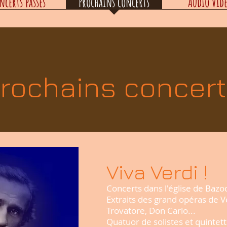
ncerts passés
Prochains concerts
Audio Vid
rochains concer
Viva Verdi !
Concerts dans l'église de Baz
Extraits des grand opéras de Ve
Trovatore, Don Carlo...
Quatuor de solistes et quintett