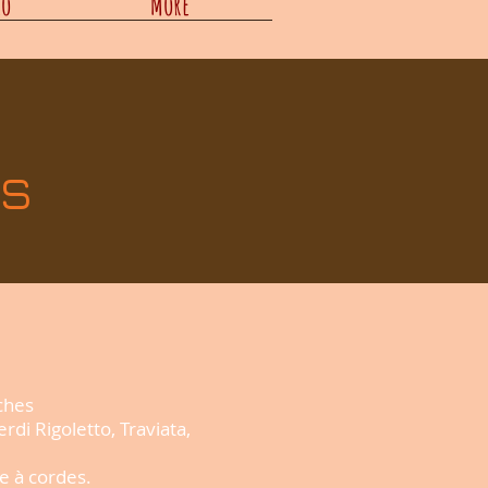
éo
More
ts
oches
rdi Rigoletto, Traviata,
e à cordes.